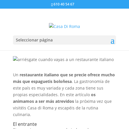
610 40 54 67
Qué pedir en un
restaurante italiano
Seleccionar página
por
bAdmin
|
Feb 21, 2020
|
Cocina italiana
|
0
Comentarios
Un
restaurante italiano que se precie ofrece mucho
más que espaguetis boloñesa
. La gastronomía de
este país es muy variada y cada zona tiene sus
propias especialidades. En este artículo
os
animamos a ser más atrevidos
la próxima vez que
visitéis Casa di Roma y escapéis de la rutina
culinaria.
El entrante