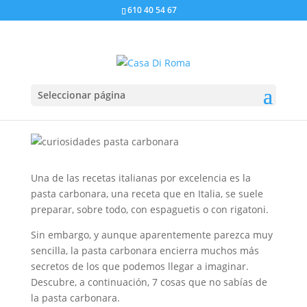
610 40 54 67
7 cosas que no sabías de
la pasta carbonara
Seleccionar página
por
bAdmin
|
Mar 11, 2020
|
Cocina italiana
|
1
Comentario
Una de las recetas italianas por excelencia es la
pasta carbonara, una receta que en Italia, se suele
preparar, sobre todo, con espaguetis o con rigatoni.
Sin embargo, y aunque aparentemente parezca muy
sencilla, la pasta carbonara encierra muchos más
secretos de los que podemos llegar a imaginar.
Descubre, a continuación, 7 cosas que no sabías de
la pasta carbonara.